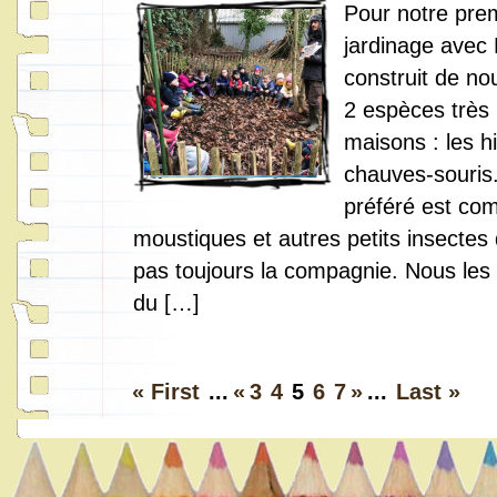
Pour notre pre
jardinage avec 
construit de no
2 espèces très 
maisons : les hi
chauves-souris.
préféré est co
moustiques et autres petits insectes
pas toujours la compagnie. Nous les
du […]
« First
...
«
3
4
5
6
7
»
...
Last »