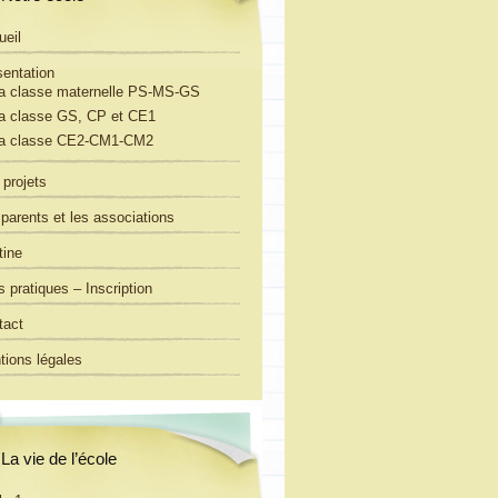
ueil
sentation
a classe maternelle PS-MS-GS
a classe GS, CP et CE1
a classe CE2-CM1-CM2
projets
parents et les associations
tine
s pratiques – Inscription
tact
tions légales
La vie de l’école