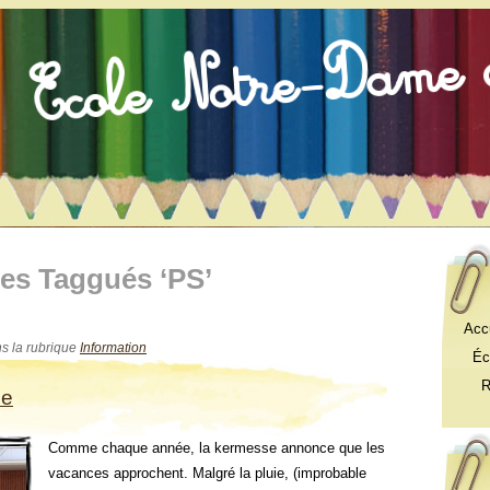
les Taggués ‘PS’
Acc
ns la rubrique
Information
Éch
Res
se
Comme chaque année, la kermesse annonce que les
vacances approchent. Malgré la pluie, (improbable