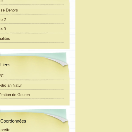
le 1
sse Dehors
le 2
le 3
alités
Liens
EC
-dro an Natur
ération de Gouren
Coordonnées
Lorette