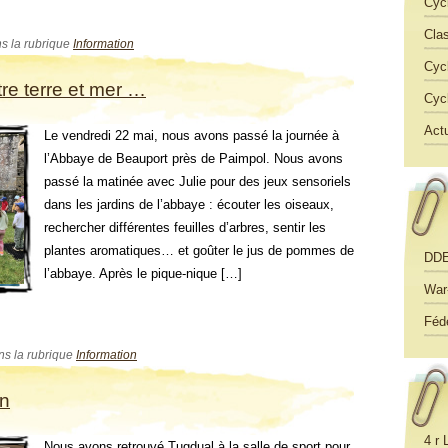
Cyc
Cla
s la rubrique
Information
Cyc
re terre et mer …
Cyc
Actu
Le vendredi 22 mai, nous avons passé la journée à
l’Abbaye de Beauport près de Paimpol. Nous avons
passé la matinée avec Julie pour des jeux sensoriels
dans les jardins de l’abbaye : écouter les oiseaux,
rechercher différentes feuilles d’arbres, sentir les
plantes aromatiques… et goûter le jus de pommes de
DD
l’abbaye. Après le pique-nique […]
War
Féd
ans la rubrique
Information
en
4 r 
Nous avons retrouvé Tugdual à la salle de sport pour