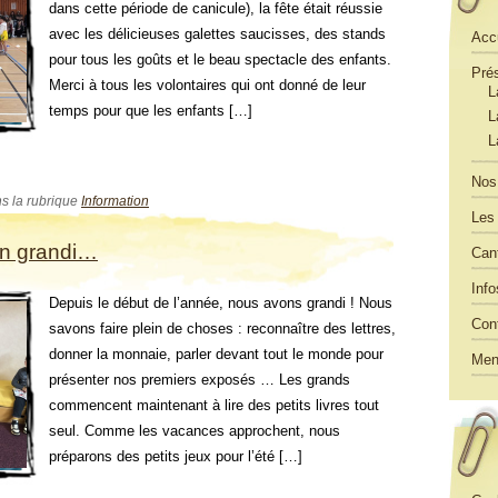
dans cette période de canicule), la fête était réussie
avec les délicieuses galettes saucisses, des stands
Acc
pour tous les goûts et le beau spectacle des enfants.
Pré
Merci à tous les volontaires qui ont donné de leur
L
temps pour que les enfants […]
L
L
Nos 
ns la rubrique
Information
Les 
en grandi…
Can
Info
Depuis le début de l’année, nous avons grandi ! Nous
Con
savons faire plein de choses : reconnaître des lettres,
donner la monnaie, parler devant tout le monde pour
Men
présenter nos premiers exposés … Les grands
commencent maintenant à lire des petits livres tout
seul. Comme les vacances approchent, nous
préparons des petits jeux pour l’été […]