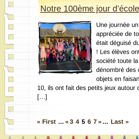
Notre 100ème jour d’école
Une journée un
appréciée de to
était déguisé d
! Les élèves ont
société toute la
dénombré des c
objets en faisa
10, ils ont fait des petits jeux autour
[…]
« First
...
«
3
4
5
6
7
»
...
Last »