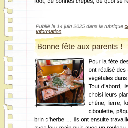
foot, de bonnes crêpes, de quoi se re
Publié le 14 juin 2025 dans la rubrique
c
Information
Bonne fête aux parents !
Pour la fête de
ont réalisé des
végétales dans 
Tout d’abord, ils
choisi leurs plan
chêne, lierre, f
ciboulette, pâqu
brin d’herbe … Ils ont ensuite travaill
avec leur main puis avec un rouleau à