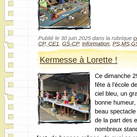
Publié le 30 juin 2025 dans la rubrique
c
CP, CE1
,
GS-CP
,
Information
,
PS,MS,G
Kermesse à Lorette !
Ce dimanche 29 
fête à l’école 
ciel bleu, un gr
bonne humeur, 
beau spectacle 
de la part des 
nombreux stand