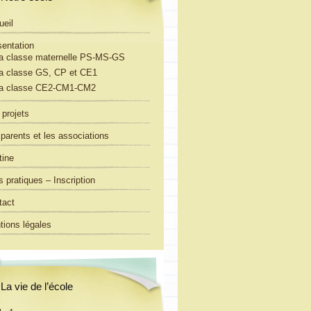
ueil
sentation
a classe maternelle PS-MS-GS
a classe GS, CP et CE1
a classe CE2-CM1-CM2
projets
parents et les associations
tine
s pratiques – Inscription
tact
tions légales
La vie de l’école