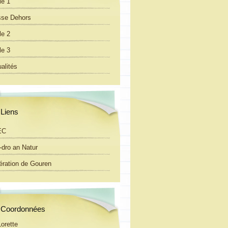
le 1
sse Dehors
le 2
le 3
alités
Liens
EC
-dro an Natur
ération de Gouren
Coordonnées
Lorette