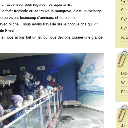
Cyc
un ascenseur pour regarder les aquariums.
Cla
a forêt tropicale où se trouve la mangrove, c’est un mélange
ée ou vivent beaucoup d’animaux et de plantes.
Cyc
avec Michel , nous avons travaillé sur le phoque gris qui vit
Cyc
 de Brest.
et nous avons fait un jeu où nous devions tourner une grande
Actu
DD
War
Féd
4 r 