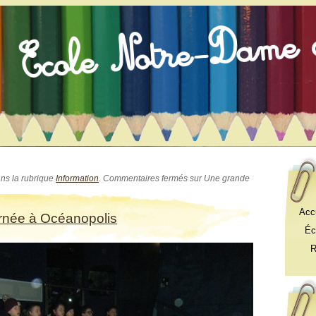
ans la rubrique
Information
.
Commentaires fermés
sur Une grande
Acc
rnée à Océanopolis
Éch
Res