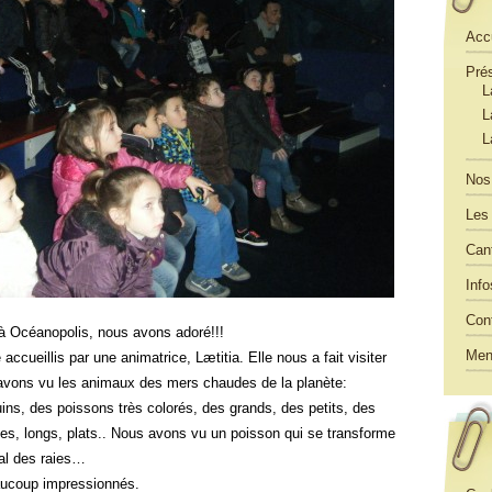
Acc
Pré
L
L
L
Nos 
Les 
Can
Info
Con
te à Océanopolis, nous avons adoré!!!
Men
ccueillis par une animatrice, Lætitia. Elle nous a fait visiter
s avons vu les animaux des mers chaudes de la planète:
uins, des poissons très colorés, des grands, des petits, des
es, longs, plats.. Nous avons vu un poisson qui se transforme
bal des raies…
aucoup impressionnés.